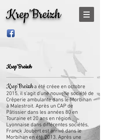
Krep'Breizh
Krep'Breizh
Krep'Breizh
a été créee en octobre
2015, il s'agit d'une nouvelle société de
Crêperie ambulante dans le Morbihan
à Malestroit.
Après un CAP de
Pâtissier dans les années 80 en
Touraine et 20 ans en région
Lyonnaise dans différentes sociétés,
Franck Joubert est arrivé dans le
Morbihan en été 2013. Après une