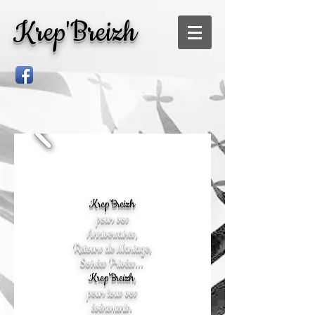
Krep'Breizh
Krep'Breizh
pour vos
Anniversaires,
Retours de Mariage,
Soirées Privées...
Krep'Breizh
,
pour tous
vos
événements.